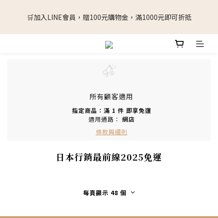
🛒加入LINE會員，贈100元購物金，滿1000元即可折抵
🛒加入LINE會員，贈100元購物金，滿1000元即可折抵
擔心看到折扣但是冰箱冰不下嗎? 下單後可以延後2~4周出貨(請在
備註填寫)
🛒加入LINE會員，贈100元購物金，滿1000元即可折抵
所有顧客適用
指定商品：滿 1 件 即享免運
適用通路：
網店
條款與細則
日本行銷最前線2025免運
每頁顯示 48 個