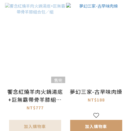
售完
饗念紅燒羊肉火鍋湯底
夢幻三家-古早味肉燥
+巨無霸帶骨羊膝組合
NT$188
包／組
NT$777
加入購物車
加入購物車