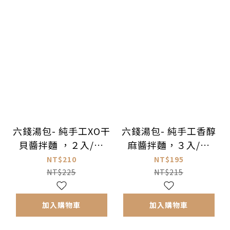
六錢湯包- 純手工XO干
六錢湯包- 純手工香醇
貝醬拌麵 ，２入/包
麻醬拌麵，３入/包
(小辣)
(全素)
NT$210
NT$195
NT$225
NT$215
加入購物車
加入購物車