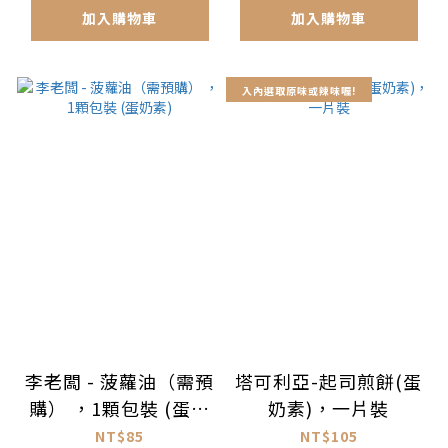
加入購物車
加入購物車
入內選取原味或辣味喔!
李老闆 - 菠蘿油（需預
塔可利亞-起司煎餅(蛋
購） ，1顆包裝 (蛋奶
奶素)，一片裝
素)
NT$85
NT$105