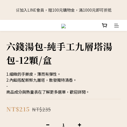
🛒加入LINE會員，贈100元購物金，滿1000元即可折抵
🛒加入LINE會員，贈100元購物金，滿1000元即可折抵
擔心看到折扣但是冰箱冰不下嗎? 下單後可以延後2~4周出貨(請在
備註填寫)
六錢湯包-純手工九層塔湯
🛒加入LINE會員，贈100元購物金，滿1000元即可折抵
包-12顆/盒
1.細緻的手擀皮，薄而有彈性。
2.內餡搭配新鮮九層塔，散發獨特清香。
-
商品成分與熱量表在了解更多選單，歡迎詳閱。
NT$215
NT$235