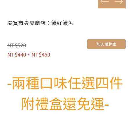
prev
next
湯買市專屬商店：鰻好鰻魚
加入購物車
NT$520
NT$440 ~ NT$460
-兩種口味任選四件
附禮盒還免運-